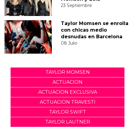
23 Septiembre
Taylor Momsen se enrolla
con chicas medio
desnudas en Barcelona
08 Julio
TAYLOR MOMSEN
ACTUACION
ACTUACION EXCLUSIVA
ACTUACION TRAVESTI
TAYLOR SWIFT
TAYLOR LAUTNER