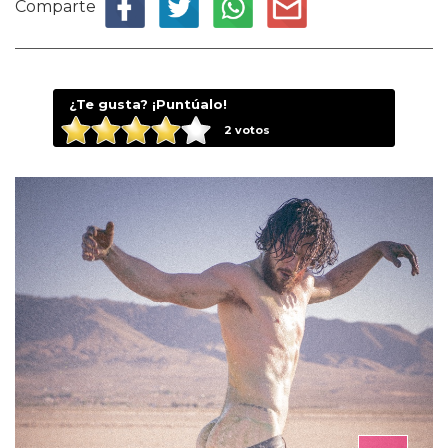
Comparte
¿Te gusta? ¡Puntúalo!
2
votos