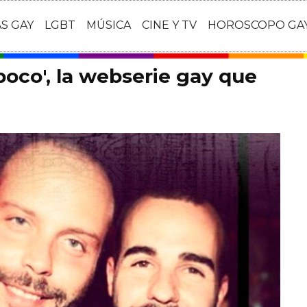
AS GAY
LGBT
MÚSICA
CINE Y TV
HOROSCOPO GA
poco', la webserie gay que