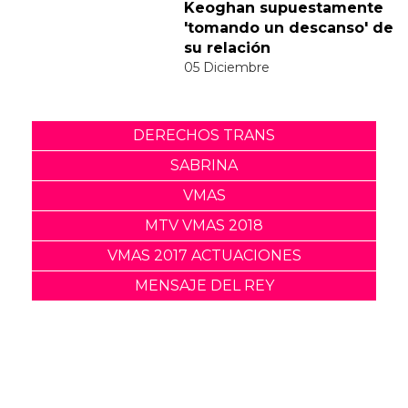
a la polémica del vídeo de
"Feather"
30 Noviembre
Sabrina Carpenter y Barry
Keoghan supuestamente
'tomando un descanso' de
su relación
05 Diciembre
DERECHOS TRANS
SABRINA
VMAS
MTV VMAS 2018
VMAS 2017 ACTUACIONES
MENSAJE DEL REY