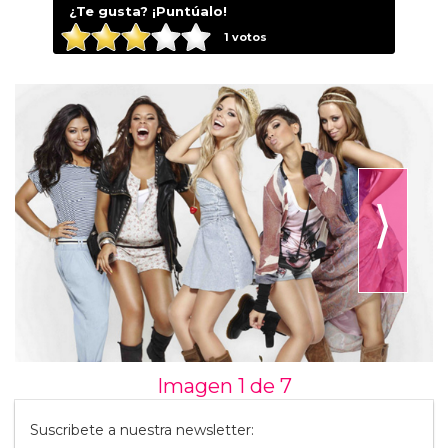
¿Te gusta? ¡Puntúalo!
1
votos
⟩
Imagen 1 de
7
Suscribete a nuestra newsletter: