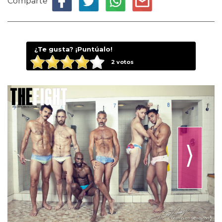
Comparte
¿Te gusta? ¡Puntúalo!
2
votos
⟩