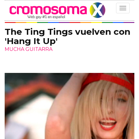
Toggle
navigat
The Ting Tings vuelven con
'Hang It Up'
MUCHA GUITARRA