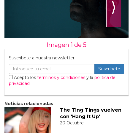
⟩
Imagen 1 de
5
Suscribete a nuestra newsletter:
Suscribete
Acepto los
terminos y condiciones
y la
política de
privacidad
.
Noticias relacionadas
The Ting Tings vuelven
con 'Hang It Up'
20 Octubre