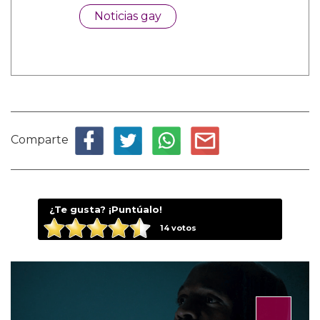
Noticias gay
Comparte
¿Te gusta? ¡Puntúalo!
14
votos