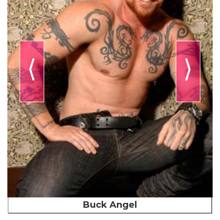
⟨
⟩
Buck Angel