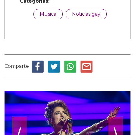
Categorías:
Música
Noticias gay
Comparte
⟨
⟩