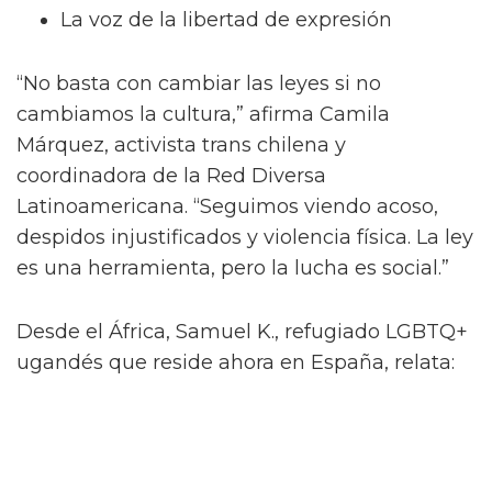
La voz de la libertad de expresión
“No basta con cambiar las leyes si no
cambiamos la cultura,” afirma Camila
Márquez, activista trans chilena y
coordinadora de la Red Diversa
Latinoamericana. “Seguimos viendo acoso,
despidos injustificados y violencia física. La ley
es una herramienta, pero la lucha es social.”
Desde el África, Samuel K., refugiado LGBTQ+
ugandés que reside ahora en España, relata:
“Me fui porque temía por mi vida. En mi país,
ser gay no es solo ilegal, es considerado
inhumano. Aquí he podido empezar de