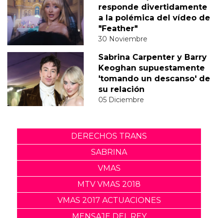
responde divertidamente
a la polémica del vídeo de
"Feather"
30 Noviembre
Sabrina Carpenter y Barry
Keoghan supuestamente
'tomando un descanso' de
su relación
05 Diciembre
DERECHOS TRANS
SABRINA
VMAS
MTV VMAS 2018
VMAS 2017 ACTUACIONES
MENSAJE DEL REY