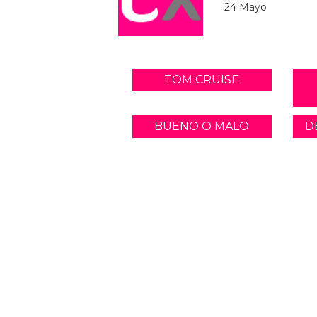
24 Mayo
TOM CRUISE
BUENO O MALO
D