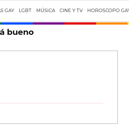
AS GAY
LGBT
MÚSICA
CINE Y TV
HOROSCOPO GA
tá bueno