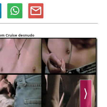
om Cruise desnudo
⟩