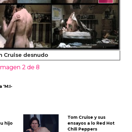
 Cruise desnudo
Imagen 2 de
8
 'M:I-
Tom Cruise y sus
u hijo
ensayos a lo Red Hot
Chili Peppers