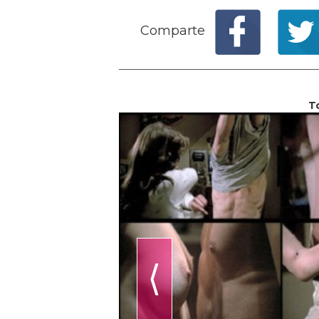
Comparte
T
⟨