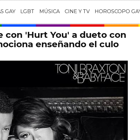
AS GAY
LGBT
MÚSICA
CINE Y TV
HOROSCOPO GA
e con 'Hurt You' a dueto con
mociona enseñando el culo