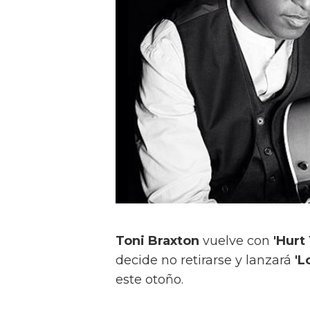
Toni Braxton
vuelve con
'Hurt
decide no retirarse y lanzará
'L
este otoño.