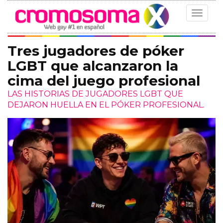
Toggle
navigat
Tres jugadores de póker
LGBT que alcanzaron la
cima del juego profesional
LAS HISTORIAS DE JUGADORES LGBT QUE
DEJARON HUELLA EN EL PÓKER PROFESIONAL.