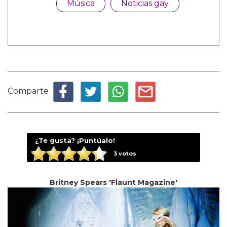
Música
Noticias gay
Comparte
¿Te gusta? ¡Puntúalo!
3
votos
Britney Spears 'Flaunt Magazine'