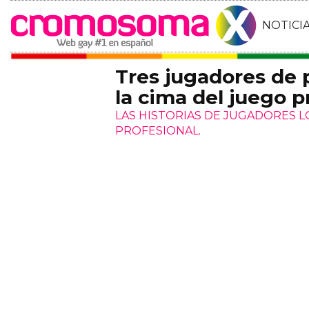
NOTICI
Tres jugadores de
la cima del juego p
LAS HISTORIAS DE JUGADORES 
PROFESIONAL.