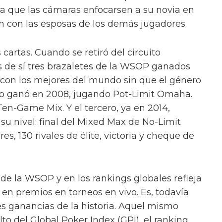
gía que las cámaras enfocarsen a su novia en
n con las esposas de los demás jugadores.
cartas. Cuando se retiró del circuito
as de sí tres brazaletes de la WSOP ganados
con los mejores del mundo sin que el género
 lo ganó en 2008, jugando Pot-Limit Omaha.
en-Game Mix. Y el tercero, ya en 2014,
u nivel: final del Mixed Max de No-Limit
s, 130 rivales de élite, victoria y cheque de
 de la WSOP y en los rankings globales refleja
 en premios en torneos en vivo. Es, todavía
es ganancias de la historia. Aquel mismo
lto del Global Poker Index (GPI), el ranking