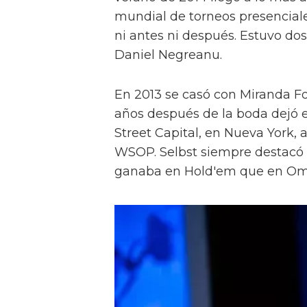
mundial de torneos presenciale
ni antes ni después. Estuvo d
Daniel Negreanu.
En 2013 se casó con Miranda Fos
años después de la boda dejó e
Street Capital, en Nueva York,
WSOP. Selbst siempre destacó 
ganaba en Hold'em que en Oma