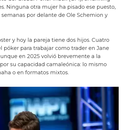
s. Ninguna otra mujer ha pisado ese puesto,
os semanas por delante de Ole Schemion y
ter y hoy la pareja tiene dos hijos. Cuatro
l póker para trabajar como trader en Jane
 aunque en 2025 volvió brevemente a la
por su capacidad camaleónica: lo mismo
ha o en formatos mixtos.