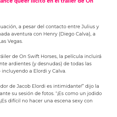
ance queer ilícito en el tráiler de On
uación, a pesar del contacto entre Julius y
onada aventura con Henry (Diego Calva), a
Las Vegas.
iler de On Swift Horses, la película incluirá
te ardientes (y desnudas) de todas las
incluyendo a Elordi y Calva.
or de Jacob Elordi es intimidante!” dijo la
urante su sesión de fotos. “¡Es como un jodido
 ¡Es difícil no hacer una escena sexy con