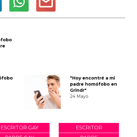
ófobo
tre
ófobo
"Hoy encontré a mi
padre homófobo en
Grindr"
24 Mayo
ESCRITOR GAY
ESCRITOR