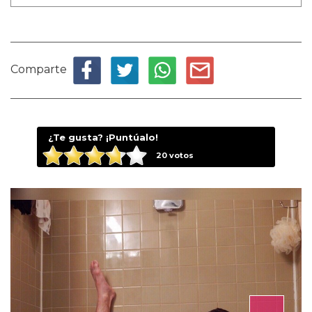
Comparte
¿Te gusta? ¡Puntúalo!
20
votos