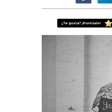
¿Te gusta? ¡Puntúalo!