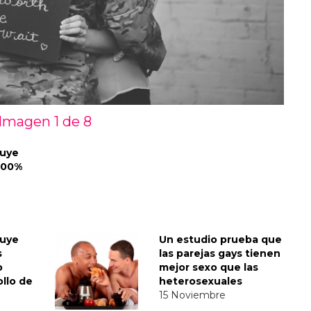
Imagen 1 de
8
luye
100%
luye
Un estudio prueba que
s
las parejas gays tienen
o
mejor sexo que las
ollo de
heterosexuales
15 Noviembre