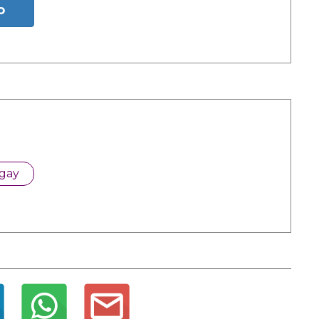
o
 gay