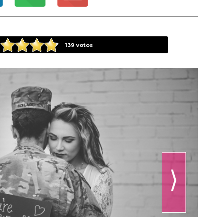
139
votos
⟩