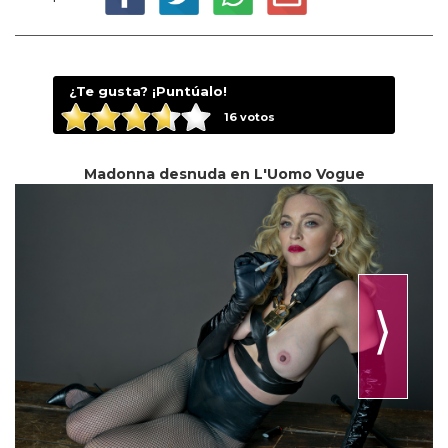
¿Te gusta? ¡Puntúalo!
16
votos
Madonna desnuda en L'Uomo Vogue
⟩