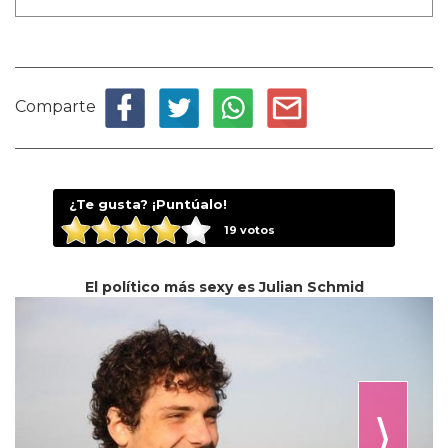
Comparte
¿Te gusta? ¡Puntúalo!
19
votos
El político más sexy es Julian Schmid
⟩