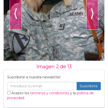
⟨
⟩
Imagen 2 de
13
Suscribete a nuestra newsletter:
Suscribete
Acepto los
terminos y condiciones
y la
política de
privacidad
.