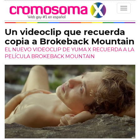
Toggle
navigat
Un videoclip que recuerda
copia a Brokeback Mountain
EL NUEVO VIDEOCLIP DE YUMA X RECUERDA A LA
PELÍCULA BROKEBACK MOUNTAIN