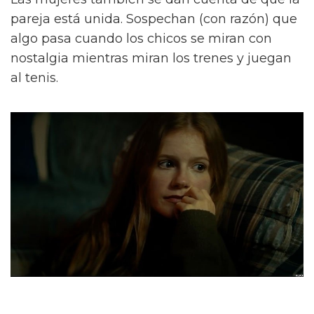
pareja está unida. Sospechan (con razón) que
algo pasa cuando los chicos se miran con
nostalgia mientras miran los trenes y juegan
al tenis.