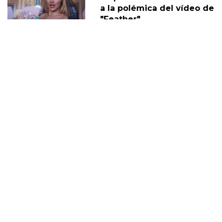
a la polémica del vídeo de
"Feather"
30 Noviembre
Sabrina Carpenter y Barry
Keoghan supuestamente
'tomando un descanso' de
su relación
05 Diciembre
DERECHOS TRANS
SABRINA
VMAS
MTV VMAS 2018
VMAS 2017 ACTUACIONES
MENSAJE DEL REY