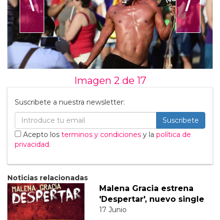
Imagen 2 de
17
Suscribete a nuestra newsletter:
Suscribete
Acepto los
terminos y condiciones
y la
política de
privacidad
.
Noticias relacionadas
Malena Gracia estrena
'Despertar', nuevo single
17 Junio