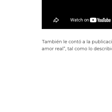
También le contó a la publicac
amor real”, tal como lo describ
“Él nos dijo: 'No quiero provocar
quiero una historia clásica de 
y luego tener sexo raro — no, no
“'Son dos chicos dulces que re
peligroso en las calles. Pero co