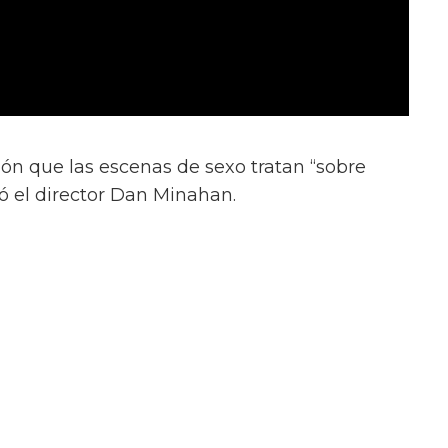
ión que las escenas de sexo tratan “sobre
ió el director Dan Minahan.
 al público. Esto se trata de amor real. No
tragedia alrededor de estos personajes queer
, no.
almente se enamoran.' Henry es más salvaje y
n Julius, es muy tierno,” añadió.