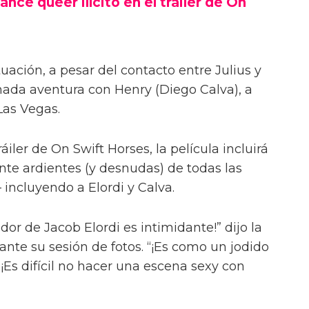
ance queer ilícito en el tráiler de On
uación, a pesar del contacto entre Julius y
onada aventura con Henry (Diego Calva), a
Las Vegas.
iler de On Swift Horses, la película incluirá
te ardientes (y desnudas) de todas las
incluyendo a Elordi y Calva.
or de Jacob Elordi es intimidante!” dijo la
urante su sesión de fotos. “¡Es como un jodido
 ¡Es difícil no hacer una escena sexy con