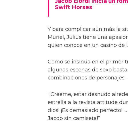
Jacob Elordi inicia un rom
Swift Horses
Y para complicar aún más la sit
Muriel, Julius tiene una apasi
quien conoce en un casino de 
Como se insinúa en el primer trá
algunas escenas de sexo bastan
combinaciones de personajes – 
“¡Créeme, estar desnudo alreded
estrella a la revista attitude d
dios! ¡Es demasiado perfecto! …
Jacob sin camiseta!”