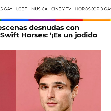
AS GAY
LGBT
MÚSICA
CINE Y TV
HOROSCOPO GA
 escenas desnudas con
Swift Horses: ‘¡Es un jodido