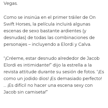
Diego Calva ha hablado sobre las escenas
desnudas con el actor de Euphoria y su novio
en pantalla Jacob Elordi para On Swift Horses,
describiéndolas como 'intimidantes'.
Basada en el libro de Shannon Pufahl, On
Swift Horses sigue a la pareja casada Muriel
(Daisy Edgar-Jones) y Lee (Will Poulter) – con
Muriel anhelando al hermano menor de Lee,
Julius (Jacob Elordi).
Diego Calva y Jacob Elordi tendrán
"escenas calientes" en su nuevo
proyecto