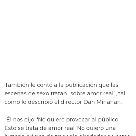
Jacob Elordi inicia un romance queer
ilícito en el tráiler de On Swift
Horses
Y para complicar aún más la situación, a pesar
del contacto entre Julius y Muriel, Julius tiene
una apasionada aventura con Henry (Diego
Calva), a quien conoce en un casino de Las
Vegas.
Como se insinúa en el primer tráiler de On
Swift Horses, la película incluirá algunas
escenas de sexo bastante ardientes (y
desnudas) de todas las combinaciones de
personajes – incluyendo a Elordi y Calva.