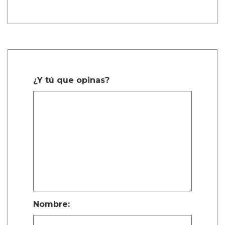
Describiendo un poco más la trama de la
película, Calva afirmó, de manera algo
confusa, “Es como cuando te enamoras de tu
primer amor a los ocho años. Te enamoras de
tu primo o de tu maestro. Algo realmente
dulce, platónico, de alguna manera.”
La estrella de Narcos explicó, “Cuando están
dentro de la habitación del hotel, en su
mundo, porque tienen que esconderse del
mundo real — son niños.”
On Swift Horses es una de las películas queer
más anticipadas que se lanzarán en 2025.