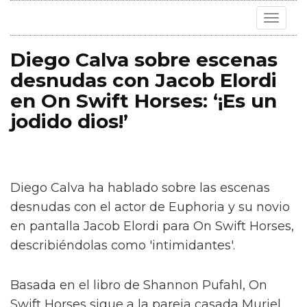
Toggle
navigat
Diego Calva sobre escenas
desnudas con Jacob Elordi
en On Swift Horses: ‘¡Es un
jodido dios!’