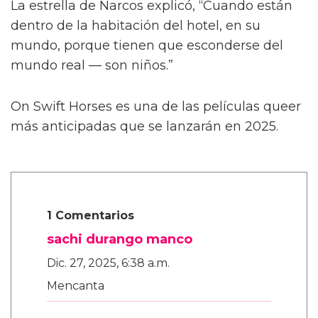
También le contó a la publicación que las
escenas de sexo tratan “sobre amor real”, tal
como lo describió el director Dan Minahan.
“Él nos dijo: 'No quiero provocar al público.
Esto se trata de amor real. No quiero una
historia clásica de tragedia alrededor de estos
personajes queer y luego tener sexo raro —
no, no, no.
“'Son dos chicos dulces que realmente se
enamoran.' Henry es más salvaje y peligroso
en las calles. Pero con Julius, es muy tierno,”
añadió.