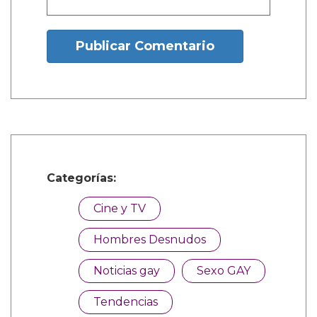
1 Comentarios
sachi durango manco
Dic. 27, 2025, 6:38 a.m.
Mencanta
¿Y tú que opinas?