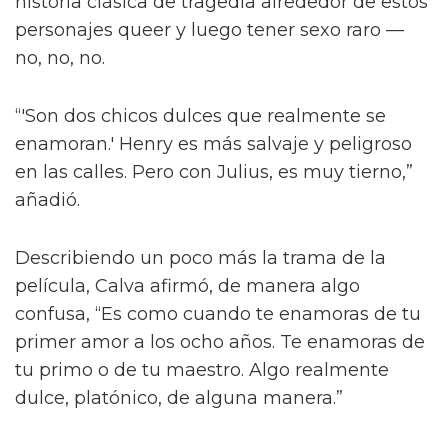
“¡Créeme, estar desnudo alrededor de Jacob
Elordi es intimidante!” dijo la estrella a la
revista attitude durante su sesión de fotos. “¡Es
como un jodido dios! ¡Es demasiado perfecto!
… ¡Es difícil no hacer una escena sexy con
Jacob sin camiseta!”