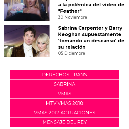
a la polémica del vídeo de
"Feather"
30 Noviembre
Sabrina Carpenter y Barry
Keoghan supuestamente
'tomando un descanso' de
su relación
05 Diciembre
DERECHOS TRANS
SABRINA
VMAS
MTV VMAS 2018
VMAS 2017 ACTUACIONES
MENSAJE DEL REY