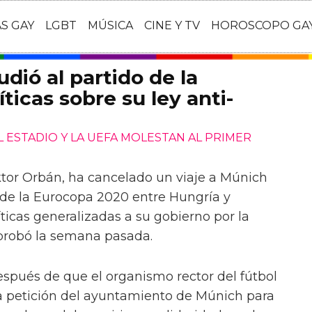
AS GAY
LGBT
MÚSICA
CINE Y TV
HOROSCOPO GA
dió al partido de la
ticas sobre su ley anti-
L ESTADIO Y LA UEFA MOLESTAN AL PRIMER
ktor Orbán, ha cancelado un viaje a Múnich
ol de la Eurocopa 2020 entre Hungría y
ticas generalizadas a su gobierno por la
probó la semana pasada.
spués de que el organismo rector del fútbol
na petición del ayuntamiento de Múnich para