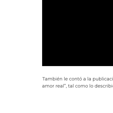
También le contó a la publicac
amor real”, tal como lo describ
“Él nos dijo: 'No quiero provocar
quiero una historia clásica de 