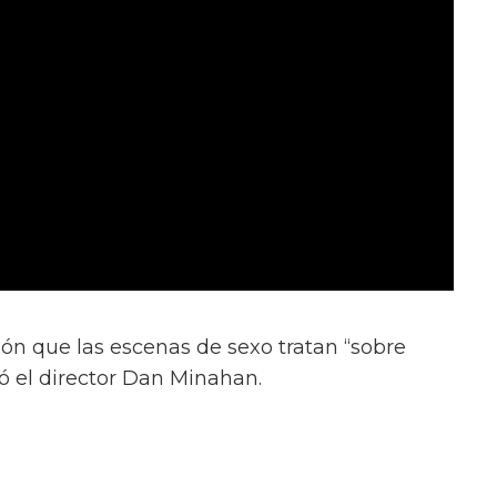
ión que las escenas de sexo tratan “sobre
ió el director Dan Minahan.
 al público. Esto se trata de amor real. No
tragedia alrededor de estos personajes queer