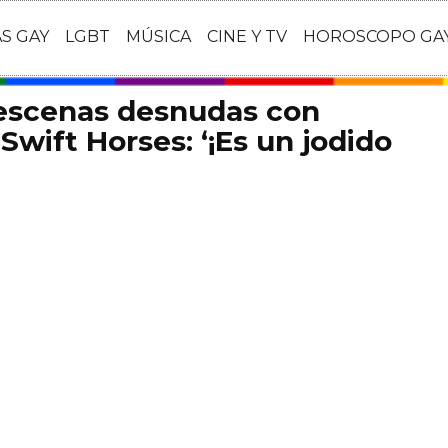
AS GAY
LGBT
MÚSICA
CINE Y TV
HOROSCOPO GA
 escenas desnudas con
Swift Horses: ‘¡Es un jodido