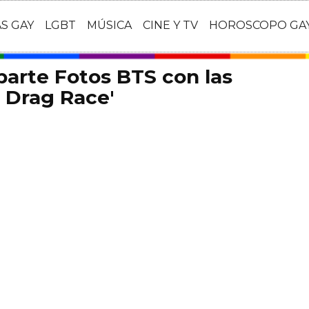
AS GAY
LGBT
MÚSICA
CINE Y TV
HOROSCOPO GA
arte Fotos BTS con las
s Drag Race'