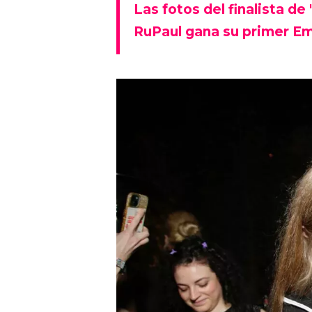
Las fotos del finalista de
RuPaul gana su primer Em