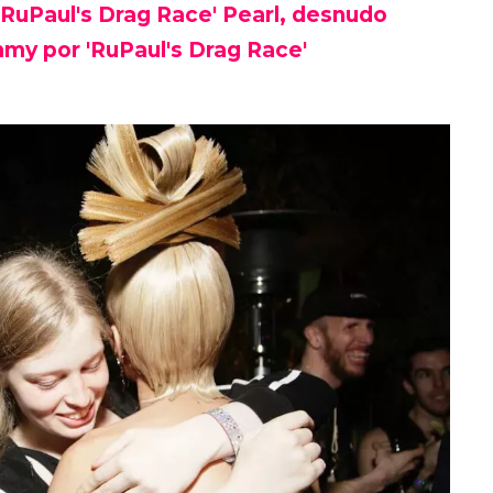
 'RuPaul's Drag Race' Pearl, desnudo
my por 'RuPaul's Drag Race'