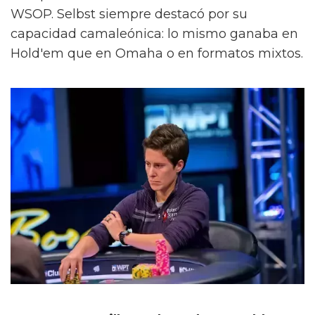
WSOP. Selbst siempre destacó por su
capacidad camaleónica: lo mismo ganaba en
Hold'em que en Omaha o en formatos mixtos.