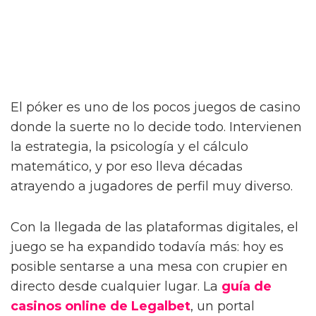
El póker es uno de los pocos juegos de casino
donde la suerte no lo decide todo. Intervienen
la estrategia, la psicología y el cálculo
matemático, y por eso lleva décadas
atrayendo a jugadores de perfil muy diverso.
Con la llegada de las plataformas digitales, el
juego se ha expandido todavía más: hoy es
posible sentarse a una mesa con crupier en
directo desde cualquier lugar. La
guía de
casinos online de Legalbet
, un portal