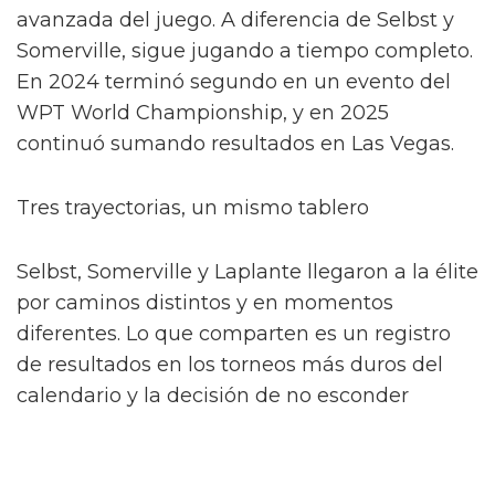
avanzada del juego. A diferencia de Selbst y
Somerville, sigue jugando a tiempo completo.
En 2024 terminó segundo en un evento del
WPT World Championship, y en 2025
continuó sumando resultados en Las Vegas.
Tres trayectorias, un mismo tablero
Selbst, Somerville y Laplante llegaron a la élite
por caminos distintos y en momentos
diferentes. Lo que comparten es un registro
de resultados en los torneos más duros del
calendario y la decisión de no esconder
quiénes son mientras lo conseguían. En el
póker, la identidad personal no altera las
probabilidades matemáticas. Sí cambia, poco