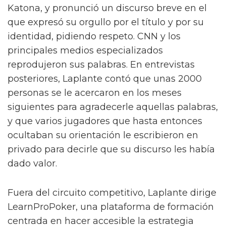
Katona, y pronunció un discurso breve en el
que expresó su orgullo por el título y por su
identidad, pidiendo respeto. CNN y los
principales medios especializados
reprodujeron sus palabras. En entrevistas
posteriores, Laplante contó que unas 2000
personas se le acercaron en los meses
siguientes para agradecerle aquellas palabras,
y que varios jugadores que hasta entonces
ocultaban su orientación le escribieron en
privado para decirle que su discurso les había
dado valor.
Fuera del circuito competitivo, Laplante dirige
LearnProPoker, una plataforma de formación
centrada en hacer accesible la estrategia