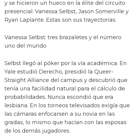
y se hicieron un hueco en la élite del circuito
presencial: Vanessa Selbst, Jason Somerville y
Ryan Laplante. Estas son sus trayectorias.
Vanessa Selbst: tres brazaletes y el número
uno del mundo
Selbst llegó al póker por la vía académica. En
Yale estudió Derecho, presidió la Queer-
Straight Alliance del campus y descubrió que
tenía una facilidad natural para el cálculo de
probabilidades. Nunca escondió que era
lesbiana. En los torneos televisados exigía que
las cámaras enfocarsen a su novia en las
gradas, lo mismo que hacían con las esposas
de los demás jugadores.