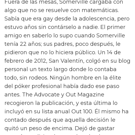
Fuera de las mesas, Somerville cargaba con
algo que no se resuelve con matemáticas.
Sabía que era gay desde la adolescencia, pero
estuvo años sin contárselo a nadie. El primer
amigo en saberlo lo supo cuando Somerville
tenía 22 años; sus padres, poco después, le
pidieron que no lo hiciera público. Un 14 de
febrero de 2012, San Valentín, colgó en su blog
personal un texto largo donde lo contaba
todo, sin rodeos. Ningún hombre en la élite
del póker profesional había dado ese paso
antes. The Advocate y Out Magazine
recogieron la publicación, y esta última lo
incluyó en su lista anual Out 100. Él mismo ha
contado después que aquella decisión le
quitó un peso de encima. Dejó de gastar