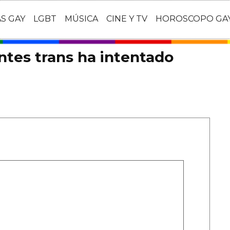
AS GAY
LGBT
MÚSICA
CINE Y TV
HOROSCOPO GA
ntes trans ha intentado