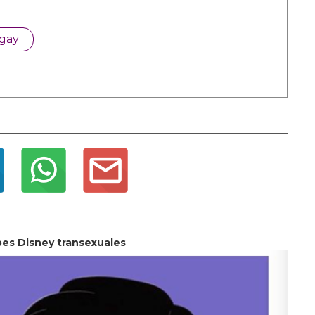
 gay
pes Disney transexuales