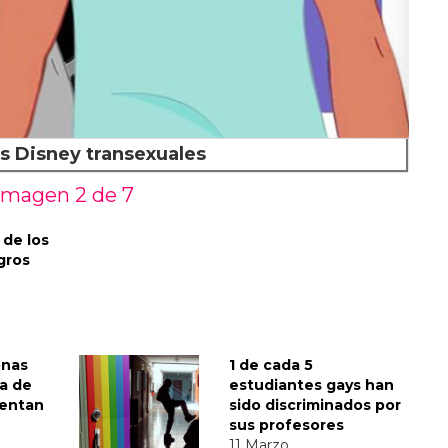
s Disney transexuales
Imagen 2 de
7
 de los
gros
onas
1 de cada 5
ia de
estudiantes gays han
tentan
sido discriminados por
sus profesores
11 Marzo