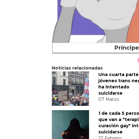
Príncipe
Noticias relacionadas
Una cuarta parte
jóvenes trans ne
ha intentado
suicidarse
07 Marzo
1 de cada 5 pers
que van a "terap
curación gay" in
suicidarse
22 Febrero