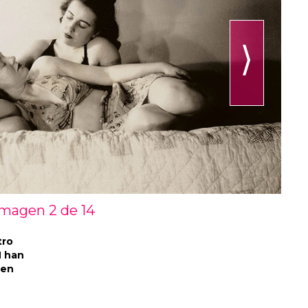
⟩
Imagen 2 de
14
tro
H han
 en