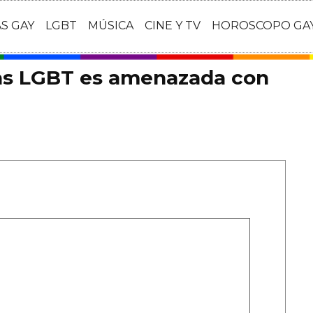
AS GAY
LGBT
MÚSICA
CINE Y TV
HOROSCOPO GA
nas LGBT es amenazada con