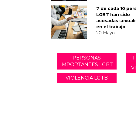
7 de cada 10 per
LGBT han sido
acosadas sexua
en el trabajo
20 Mayo
PERSONAS
F
IMPORTANTES LGBT
V
VIOLENCIA LGTB