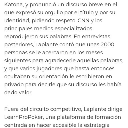
Katona, y pronunció un discurso breve en el
que expresó su orgullo por el título y por su
identidad, pidiendo respeto. CNN y los
principales medios especializados
reprodujeron sus palabras. En entrevistas
posteriores, Laplante contó que unas 2000
personas se le acercaron en los meses
siguientes para agradecerle aquellas palabras,
y que varios jugadores que hasta entonces
ocultaban su orientación le escribieron en
privado para decirle que su discurso les había
dado valor.
Fuera del circuito competitivo, Laplante dirige
LearnProPoker, una plataforma de formación
centrada en hacer accesible la estrategia