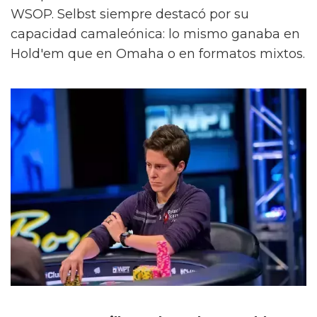
WSOP. Selbst siempre destacó por su
capacidad camaleónica: lo mismo ganaba en
Hold'em que en Omaha o en formatos mixtos.