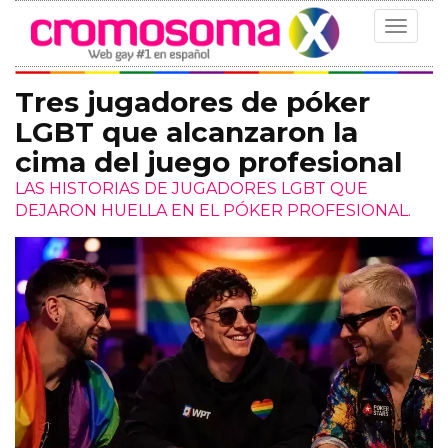
Toggle
navigat
Tres jugadores de póker
LGBT que alcanzaron la
cima del juego profesional
LAS HISTORIAS DE JUGADORES LGBT QUE
DEJARON HUELLA EN EL PÓKER PROFESIONAL.