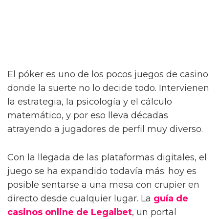
El póker es uno de los pocos juegos de casino
donde la suerte no lo decide todo. Intervienen
la estrategia, la psicología y el cálculo
matemático, y por eso lleva décadas
atrayendo a jugadores de perfil muy diverso.
Con la llegada de las plataformas digitales, el
juego se ha expandido todavía más: hoy es
posible sentarse a una mesa con crupier en
directo desde cualquier lugar. La
guía de
casinos online de Legalbet
, un portal