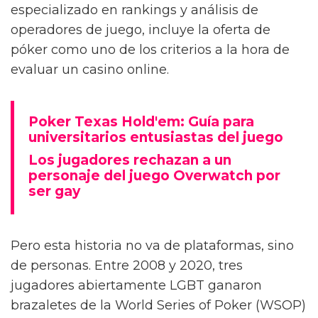
especializado en rankings y análisis de
operadores de juego, incluye la oferta de
póker como uno de los criterios a la hora de
evaluar un casino online.
Poker Texas Hold'em: Guía para
universitarios entusiastas del juego
Los jugadores rechazan a un
personaje del juego Overwatch por
ser gay
Pero esta historia no va de plataformas, sino
de personas. Entre 2008 y 2020, tres
jugadores abiertamente LGBT ganaron
brazaletes de la World Series of Poker (WSOP)