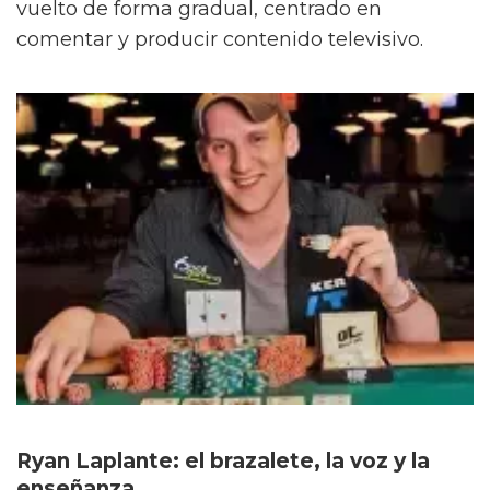
vuelto de forma gradual, centrado en
comentar y producir contenido televisivo.
Ryan Laplante: el brazalete, la voz y la
enseñanza