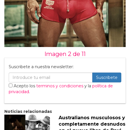
Imagen 2 de
11
Suscribete a nuestra newsletter:
Suscribete
Acepto los
terminos y condiciones
y la
política de
privacidad
.
Noticias relacionadas
Australianos musculosos y
completamente desnudos