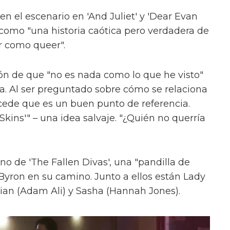
en el escenario en 'And Juliet' y 'Dear Evan
como "una historia caótica pero verdadera de
r como queer".
ón de que "no es nada como lo que he visto"
ica. Al ser preguntado sobre cómo se relaciona
cede que es un buen punto de referencia.
kins'" – una idea salvaje. "¿Quién no querría
uno de 'The Fallen Divas', una "pandilla de
 Byron en su camino. Junto a ellos están Lady
ian (Adam Ali) y Sasha (Hannah Jones).