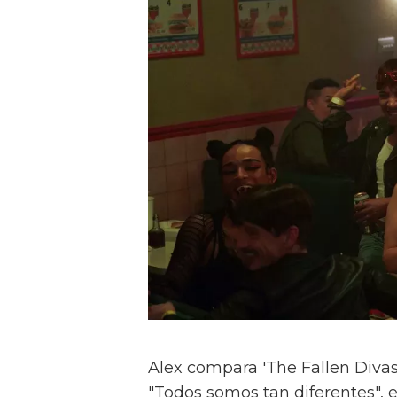
Alex compara 'The Fallen Divas' 
"Todos somos tan diferentes", e