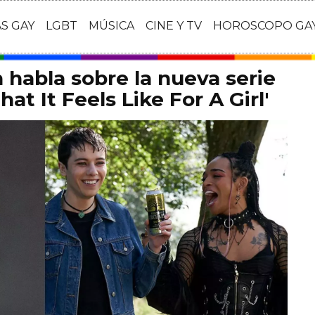
AS GAY
LGBT
MÚSICA
CINE Y TV
HOROSCOPO GA
habla sobre la nueva serie
at It Feels Like For A Girl'