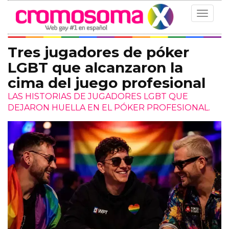
Toggle
navigat
Tres jugadores de póker
LGBT que alcanzaron la
cima del juego profesional
LAS HISTORIAS DE JUGADORES LGBT QUE
DEJARON HUELLA EN EL PÓKER PROFESIONAL.