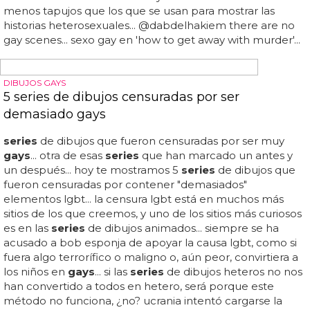
homófobos por las escenas gays de sus series
Shonda rhimes responde a los comentarios homófobos
por las escenas
gays
de sus
series
... un tuitero decía que
tanto sexo gay con estas tramas no aportan nada a las
series
y son demasiado... fuera discriminación y un
aplauso para las loquísimas
series
de shonda rhimes,
defensora de la causa lgtb que nos ha sorprendido con
frases en boca de un hombre como "he did things to my
ass that made my eyes water"... las 2
series
en abc de la
exitosa shonda rhimes están revolucionando esta
temporada el prime time americano de los jueves
mostrando historias de amor y sexo homosexuales sin
menos tapujos que los que se usan para mostrar las
historias heterosexuales... @dabdelhakiem there are no
gay scenes... sexo gay en 'how to get away with murder'...