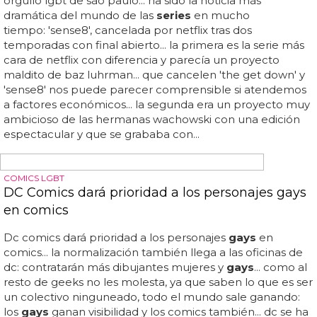
oportunidad a los pepinos y a los plátanos... freddie fox
desnudo en la serie gay 'cucumber'... entre los personajes
de 'cucumber' y 'banana' destaca el jovencito rubiales y
muy diva interpretado por freddie fox... en el segundo
episodio de 'cucumber' pudimos ver a freddie fox
desnudo de cintura para arriba luciendo torso
espectacular y unos minúsculos slips... vaya pepino: el
rubiales freddie fox desnudo en la serie gay que tienes
que ver, 'cucumber'...