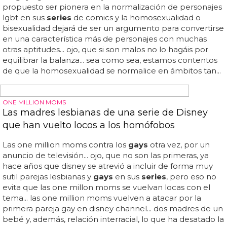
SUPERNATURAL LGBT
La serie 'Supernatural' incluye a dos cazadores
gays de fantasmas
Hay personajes
gays
malos, divertidos, aburridos,
protagonistas o antagonistas... bravo: la primera pareja de
cazadores
gays
de fantasmas en 'supernatural'... el
capítulo ha sido aplaudido por todos, por mostrar de una
forma realista a dos personajes
gays
... más de 10
temporadas avalan 'supernatural' como una de las
series
de ciencia ficción más valoradas de la historia... la serie ha
incluido a dos personajes, dos cazadores abiertamente
gays
, que son pareja y cuya relación es una característica
más de su historia... que lo recuerden los guionistas de la
mayoría de
series
: que un personaje sea mujer, negro u
homosexual no implica que esa sea su única trama... que
porque una serie vaya de cazar monstruos y fantasmas
no quiere decir...