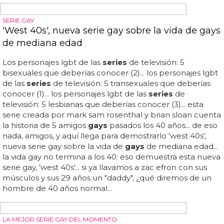
serie completa y censurarla, pero no lo consiguieron...
¡ÑAM!
Travis Smith, desnudo en las 'Towel Series' de
Mario Testino
El supermodelo americano ha sido el último hombre en
salir en la 'towel
series
' del instagram de mario testino...