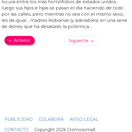
ORGULLO LGBT
El genial vídeo del Orgullo LGBT de Netflix Brasil
El vídeo muestra distintas personas y parejas delante de
una pantalla en la cual se ven imágenes y escenas de
algunas de sus
series
de netflix favoritas... netflix quiere
que veamos más allá de la ficción y que nos demos
cuenta de que los personajes de ficción de sus
series
representan a personas reales... ya vimos que netflix es