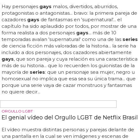
SERIE GAY
'West 40s', nueva serie gay sobre la vida de gays
de mediana edad
Los personajes lgbt de las
series
de televisión: 5
bisexuales que deberías conocer (2)... los personajes lgbt
de las
series
de televisión: 5 transexuales que deberías
conocer (1)... los personajes lgbt de las
series
de
televisión: 5 lesbianas que deberías conocer (3)... esta
serie creada por mark sam rosenthal y brian sloan cuenta
la historia de 5 amigos
gays
pasados los 40 años... de eso
nada, amigos, y aquí llega para demostrarlo 'west 40s',
nueva serie gay sobre la vida de
gays
de mediana edad...
la vida gay no termina a los 40: eso demuestra esta nueva
serie gay, 'west 40s'... si ya llavamos a zac efron con sus
músculos y sus 29 años un "daddy", ¿qué diremos de un
hombre de 40 años normal...