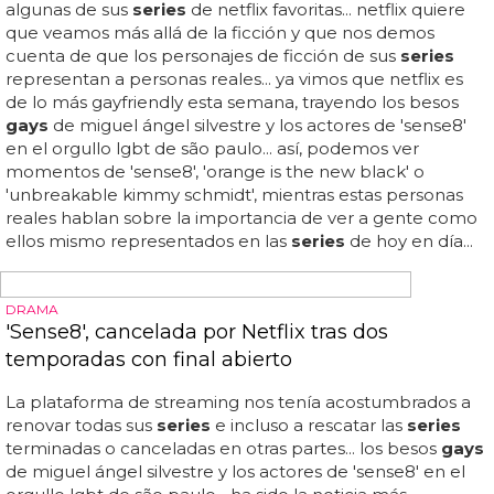
LA MEJOR SERIE GAY DEL MOMENTO
Freddie Fox desnudo en la serie gay 'Cucumber'
El trío de
series gays
británicas formado por 'cucumber',
'banana' y 'tofu' ya lleva emitidos 3 episodios (3 episodios
cada una), y sin duda podemos decir que las dos primeras
son las mejores
series gays
que podrás ver en la tele
ahora mismo... olvídate de 'looking' y dale una