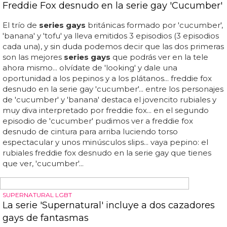
han sido muchos ya los que han posado para el fotógrafo,
y en la siguiente galería recopilamos los mejores
hombres desnudos de la 'towel
series
' de mario testino:
desde cristiano ronaldo desnudo a marlon teixeira o david
gandy desnudo... travis smith posa sin ropa para mario
testino: ¿has visto todos los famosos desnudos de su
'towel
series
'?... ¿prefieres a travis smith o con cuál te
quedas?... travis smith, desnudo en las 'towel
series
' de
mario testino... número 53: travis smith desnudo... con su
pelo largo e igual que todos sus antecesores, travis smith
ha tenido que posar desnudo tapándose lo justo
únicamente con...