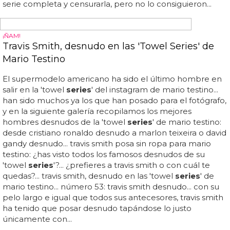
DIBUJOS GAYS
5 series de dibujos censuradas por ser
demasiado gays
series
de dibujos que fueron censuradas por ser muy
gays
... otra de esas
series
que han marcado un antes y
un después... hoy te mostramos 5
series
de dibujos que
fueron censuradas por contener "demasiados"
elementos lgbt... la censura lgbt está en muchos más
sitios de los que creemos, y uno de los sitios más curiosos
es en las
series
de dibujos animados... siempre se ha
acusado a bob esponja de apoyar la causa lgbt, como si
fuera algo terrorífico o maligno o, aún peor, convirtiera a
los niños en
gays
... si las
series
de dibujos heteros no nos
han convertido a todos en hetero, será porque este
método no funciona, ¿no? ucrania intentó cargarse la