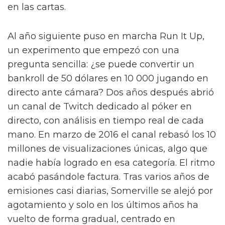
en las cartas.
Al año siguiente puso en marcha Run It Up,
un experimento que empezó con una
pregunta sencilla: ¿se puede convertir un
bankroll de 50 dólares en 10 000 jugando en
directo ante cámara? Dos años después abrió
un canal de Twitch dedicado al póker en
directo, con análisis en tiempo real de cada
mano. En marzo de 2016 el canal rebasó los 10
millones de visualizaciones únicas, algo que
nadie había logrado en esa categoría. El ritmo
acabó pasándole factura. Tras varios años de
emisiones casi diarias, Somerville se alejó por
agotamiento y solo en los últimos años ha
vuelto de forma gradual, centrado en