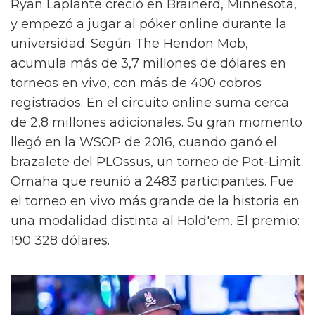
Ryan Laplante creció en Brainerd, Minnesota,
y empezó a jugar al póker online durante la
universidad. Según The Hendon Mob,
acumula más de 3,7 millones de dólares en
torneos en vivo, con más de 400 cobros
registrados. En el circuito online suma cerca
de 2,8 millones adicionales. Su gran momento
llegó en la WSOP de 2016, cuando ganó el
brazalete del PLOssus, un torneo de Pot-Limit
Omaha que reunió a 2483 participantes. Fue
el torneo en vivo más grande de la historia en
una modalidad distinta al Hold'em. El premio:
190 328 dólares.