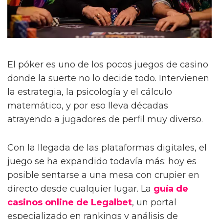
El póker es uno de los pocos juegos de casino
donde la suerte no lo decide todo. Intervienen
la estrategia, la psicología y el cálculo
matemático, y por eso lleva décadas
atrayendo a jugadores de perfil muy diverso.
Con la llegada de las plataformas digitales, el
juego se ha expandido todavía más: hoy es
posible sentarse a una mesa con crupier en
directo desde cualquier lugar. La
guía de
casinos online de Legalbet
, un portal
especializado en rankings y análisis de