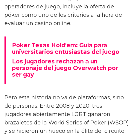
operadores de juego, incluye la oferta de
póker como uno de los criterios a la hora de
evaluar un casino online.
Poker Texas Hold'em: Guía para
universitarios entusiastas del juego
Los jugadores rechazan a un
personaje del juego Overwatch por
ser gay
Pero esta historia no va de plataformas, sino
de personas. Entre 2008 y 2020, tres
jugadores abiertamente LGBT ganaron
brazaletes de la World Series of Poker (WSOP)
y se hicieron un hueco en la élite del circuito