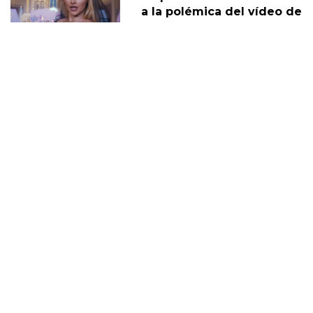
a la polémica del vídeo de
"Feather"
30 Noviembre
Sabrina Carpenter y Barry
Keoghan supuestamente
'tomando un descanso' de
su relación
05 Diciembre
DERECHOS TRANS
SABRINA
VMAS
MTV VMAS 2018
VMAS 2017 ACTUACIONES
MENSAJE DEL REY