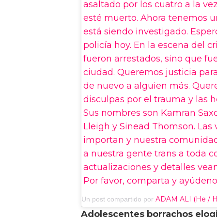
asaltado por los cuatro a la ve
esté muerto. Ahora tenemos 
está siendo investigado. Esper
policía hoy. En la escena del 
fueron arrestados, sino que fue
ciudad. Queremos justicia par
de nuevo a alguien más. Quer
disculpas por el trauma y las 
Sus nombres son Kamran Saxon
Lleigh y Sinead Thomson. Las v
importan y nuestra comunidad
a nuestra gente trans a toda c
actualizaciones y detalles ve
Por favor, comparta y ayúdenos
ADAM ALI (He / Hi
Un post compartido por
Adolescentes borrachos elogi