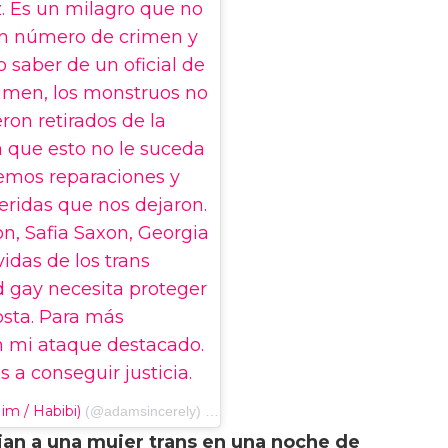
z. Es un milagro que no
un número de crimen y
o saber de un oficial de
crimen, los monstruos no
ron retirados de la
a que esto no le suceda
emos reparaciones y
heridas que nos dejaron.
, Safia Saxon, Georgia
idas de los trans
 gay necesita proteger
osta. Para más
an mi ataque destacado.
 a conseguir justicia.
m / Habibi)
(@adamsincerely) el
30 de agosto de 2020 a las 4:39a
an a una mujer trans en una noche de