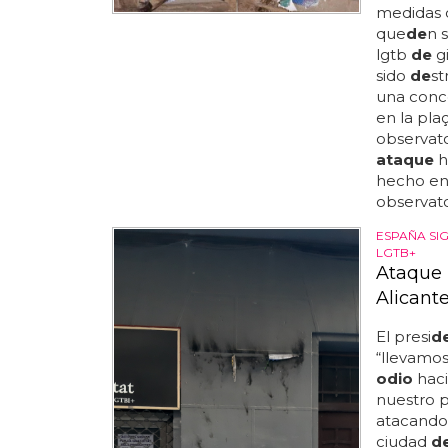
medidas 
que
de
n s
lgtb
de
gi
sido
de
st
una conc
en la pla
observat
ataque
h
hecho en 
observato
ESPAÑA SI
LGTB+
Ataque 
Alicant
El presi
d
“llevamo
odio
haci
nuestro p
atacando 
ciudad
d