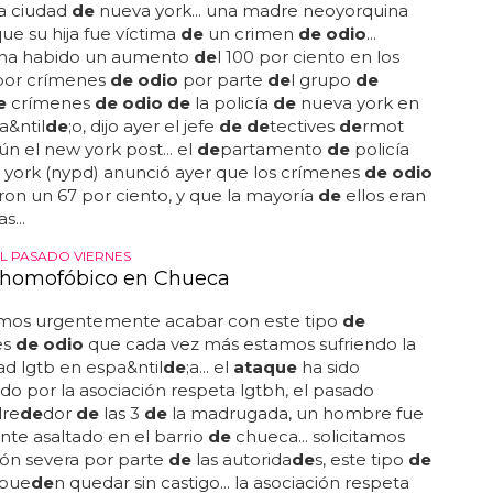
a ciudad
de
nueva york... una madre neoyorquina
que su hija fue víctima
de
un crimen
de odio
...
ha habido un aumento
de
l 100 por ciento en los
 por crímenes
de odio
por parte
de
l grupo
de
e
crímenes
de odio de
la policía
de
nueva york en
a&ntil
de
;o, dijo ayer el jefe
de de
tectives
de
rmot
ún el new york post... el
de
partamento
de
policía
york (nypd) anunció ayer que los crímenes
de odio
on un 67 por ciento, y que la mayoría
de
ellos eran
s...
L PASADO VIERNES
 homofóbico en Chueca
mos urgentemente acabar con este tipo
de
es
de odio
que cada vez más estamos sufriendo la
d lgtb en espa&ntil
de
;a... el
ataque
ha sido
do por la asociación respeta lgtbh, el pasado
lre
de
dor
de
las 3
de
la madrugada, un hombre fue
te asaltado en el barrio
de
chueca... solicitamos
ión severa por parte
de
las autorida
de
s, este tipo
de
 pue
de
n quedar sin castigo... la asociación respeta