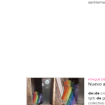
santísima 
ATAQUE D
Nuevo a
de
s
de
cr
lgtb
de
gi
colectivo