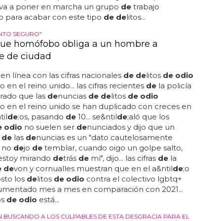
 va a poner en marcha un grupo
de
trabajo
o para acabar con este tipo
de de
litos...
ENTO SEGURO"
ue homófobo obliga a un hombre a
e de ciudad
 en línea con las cifras nacionales
de de
litos
de odio
en el reino unido... las cifras recientes
de
la policía
rado que las
de
nuncias
de de
litos
de odio
 en el reino unido se han duplicado con creces en
til
de
;os, pasando
de
10... se&ntil
de
;aló que los
e odio
no suelen ser
de
nunciados y dijo que un
o
de
las
de
nuncias es un "dato cautelosamente
.. no
de
jo
de
temblar, cuando oigo un golpe salto,
estoy mirando
de
trás
de
mí", dijo... las cifras
de
la
e de
von y cornualles muestran que en el a&ntil
de
;o
sto los
de
litos
de odio
contra el colectivo lgbtq+
umentado mes a mes en comparación con 2021...
os
de odio
está...
N BUSCANDO A LOS CULPABLES DE ESTA DESGRACIA PARA EL