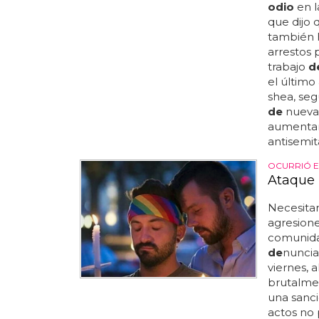
odio
en l
que dijo 
también 
arrestos
trabajo
d
el último 
shea, seg
de
nueva 
aumentar
antisemita
OCURRIÓ E
Ataque
Necesita
agresion
comunida
de
nuncia
viernes, a
brutalmen
una sanc
actos no