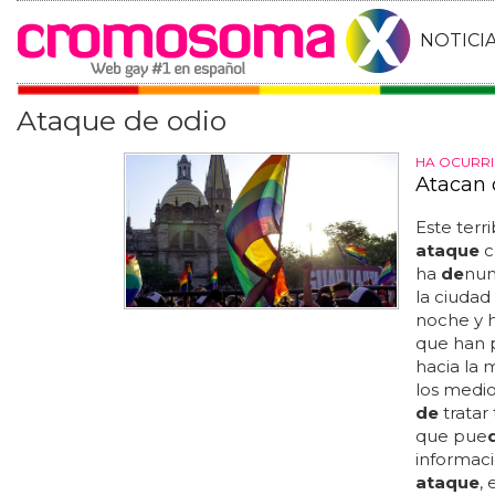
NOTICI
Ataque de odio
HA OCURRI
Atacan 
Este terr
ataque
c
ha
de
nun
la ciudad
noche y 
que han 
hacia la 
los medi
de
tratar
que pue
informaci
ataque
,