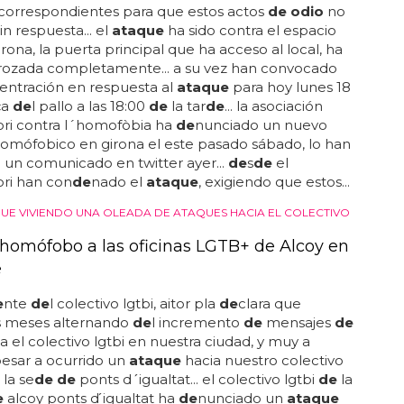
correspondientes para que estos actos
de odio
no
in respuesta... el
ataque
ha sido contra el espacio
rona, la puerta principal que ha acceso al local, ha
rozada completamente... a su vez han convocado
entración en respuesta al
ataque
para hoy lunes 18
ça
de
l pallo a las 18:00
de
la tar
de
... la asociación
ori contra l´homofòbia ha
de
nunciado un nuevo
omófobico en girona el este pasado sábado, lo han
un comunicado en twitter ayer...
de
s
de
el
ri han con
de
nado el
ataque
, exigiendo que estos...
GUE VIVIENDO UNA OLEADA DE ATAQUES HACIA EL COLECTIVO
homófobo a las oficinas LGTB+ de Alcoy en
e
e
nte
de
l colectivo lgtbi, aitor pla
de
clara que
s meses alternando
de
l incremento
de
mensajes
de
a el colectivo lgtbi en nuestra ciudad, y muy a
esar a ocurrido un
ataque
hacia nuestro colectivo
la se
de de
ponts d ́igualtat... el colectivo lgtbi
de
la
e
alcoy ponts d ́igualtat ha
de
nunciado un
ataque