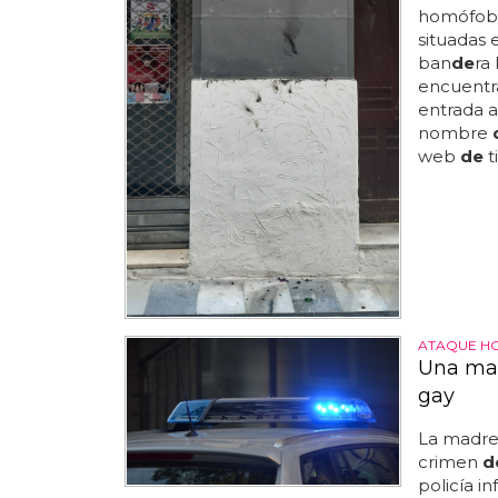
homófobo 
situadas 
ban
de
ra
encuentr
entrada a
nombre
web
de
t
ATAQUE 
Una mad
gay
La madr
crimen
d
policía i