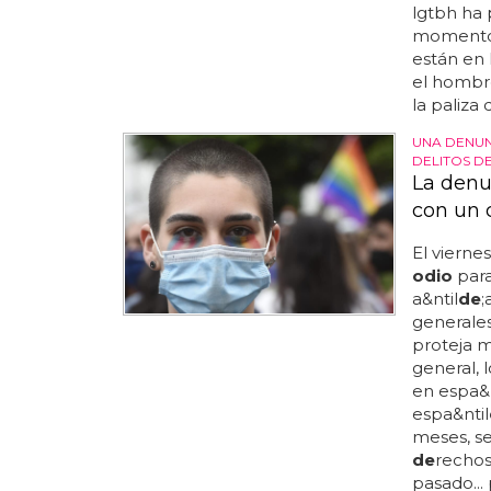
lgtbh ha
momento 
están en 
el hombr
la paliza 
UNA DENUN
DELITOS DE
La denu
con un c
El vierne
odio
para
a&ntil
de
;
generales
proteja m
general, 
en espa&n
espa&ntil
meses, s
de
recho
pasado... 