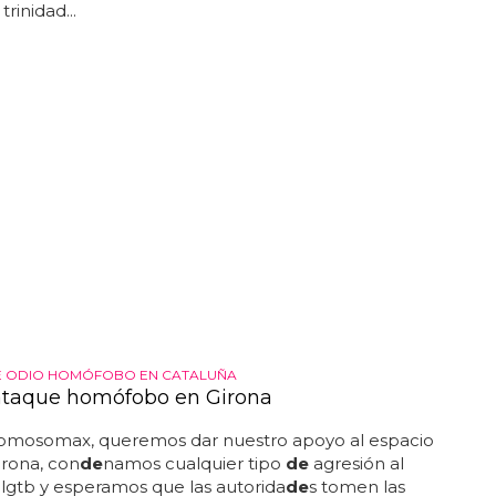
trinidad...
E ODIO HOMÓFOBO EN CATALUÑA
taque homófobo en Girona
omosomax, queremos dar nuestro apoyo al espacio
rona, con
de
namos cualquier tipo
de
agresión al
 lgtb y esperamos que las autorida
de
s tomen las