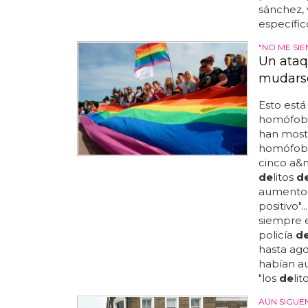
sánchez,
específic
"NO ME SI
Un ataq
mudars
Esto está
homófobo 
han most
homófobo
cinco a&n
de
litos
d
aument
positivo".
siempre 
policía
d
hasta ago
habían a
"los
de
lit
AÚN SIGUE