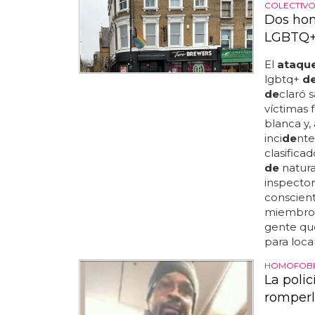
COLECTIV
Dos hom
LGBTQ+
El
ataqu
lgbtq+
d
de
claró s
víctimas 
blanca y,
inci
de
nte
clasific
de
natura
inspecto
conscien
miembr
gente que
para locali
HOMOFOBI
La poli
romperl