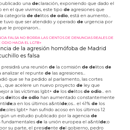
 publicado una
de
claración, exponiendo que dado el
en el que vivimos, este tipo
de
agresiones que
la categoría
de de
litos
de odio
, está en aumento...
e tuvo que ser atendido y operado
de
urgencia por
que le propinaron...
CIA FALSA NO BORRA LAS CIENTOS DE DENUNCIAS REALES DE
 ODIO HACIA EL LGTB+
ncia de la agresión homófoba de Madrid
uchillo es falsa
s presidirá una reunión
de
la comisión
de de
litos
de
 analizar el repunte
de
las agresiones...
adió que se ha pedido al parlamento, las cortes
, , que acelere un nuevo proyecto
de
ley que
ejor a las víctimas lgbt+
de
los
de
litos
de odio
... en
los
de
litos
de odio
han aumentado constantemente
til
de
;a en los últimos a&ntil
de
;os... el 41%
de
los
de
;oles lgbt+ han sufrido acoso en los últimos 12
egún un estudio publicado por la agencia
de
s fundamentales
de
la unión europea el a&ntil
de
;o
por su parte, el presi
de
nte
de
l gobierno, pedro