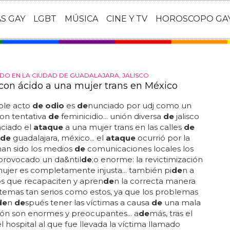
AS GAY
LGBT
MÚSICA
CINE Y TV
HOROSCOPO GA
DO EN LA CIUDAD DE GUADALAJARA, JALISCO
con ácido a una mujer trans en México
ible acto
de odio
es
de
nunciado por udj como un
on tentativa
de
feminicidio... unión diversa
de
jalisco
ciado el
ataque
a una mujer trans en las calles
de
de
guadalajara, méxico... el
ataque
ocurrió por la
han sido los medios
de
comunicaciones locales los
provocado un da&ntil
de
;o enorme: la revictimización
mujer es completamente injusta... también pi
de
n a
os que recapaciten y apren
de
n la correcta manera
 temas tan serios como estos, ya que los problemas
de
n
de
spués tener las víctimas a causa
de
una mala
ón son enormes y preocupantes... a
de
más, tras el
 el hospital al que fue llevada la víctima llamado