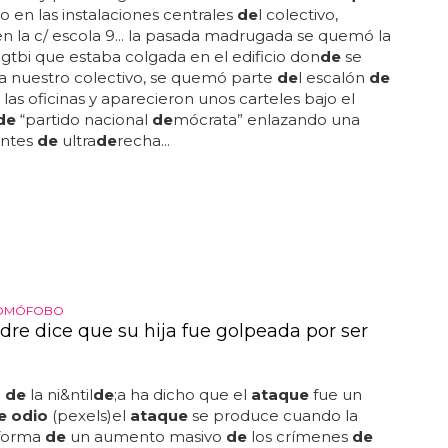
en las instalaciones centrales
de
l colectivo,
en la c/ escola 9... la pasada madrugada se quemó la
 lgtbi que estaba colgada en el edificio don
de
se
a nuestro colectivo, se quemó parte
de
l escalón
de
 las oficinas y aparecieron unos carteles bajo el
de
“partido nacional
de
mócrata” enlazando una
intes
de
ultra
de
recha...
HOMÓFOBO
re dice que su hija fue golpeada por ser
e
de
la ni&ntil
de
;a ha dicho que el
ataque
fue un
e odio
(pexels)el
ataque
se produce cuando la
nforma
de
un aumento masivo
de
los crímenes
de