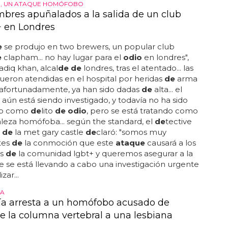
O, UN ATAQUE HOMÓFOBO
bres apuñalados a la salida de un club
 en Londres
e
se produjo en two brewers, un popular club
e
clapham... no hay lugar para el
odio
en londres",
adiq khan, alcal
de de
londres, tras el atentado... las
fueron atendidas en el hospital por heridas
de
arma
 afortunadamente, ya han sido dadas
de
alta... el
 aún está siendo investigado, y todavía no ha sido
ado como
de
lito
de odio
, pero se está tratando como
leza homófoba... según the standard, el
de
tective
r
de
la met gary castle
de
claró: "somos muy
tes
de
la conmoción que este
ataque
causará a los
os
de
la comunidad lgbt+ y queremos asegurar a la
 se está llevando a cabo una investigación urgente
zar...
A
cía arresta a un homófobo acusado de
e la columna vertebral a una lesbiana