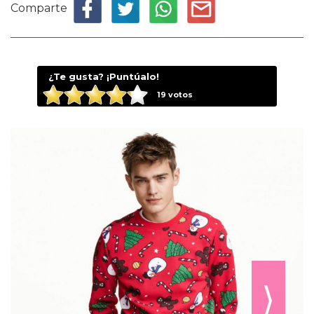
Comparte
¿Te gusta? ¡Puntúalo!
19
votos
⟩