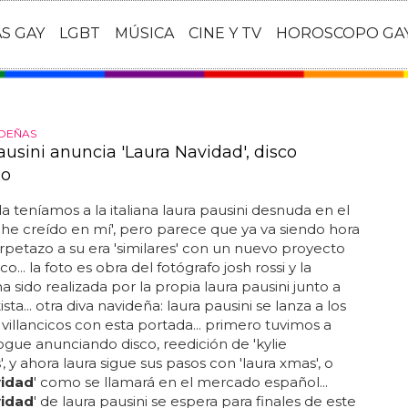
AS GAY
LGBT
MÚSICA
CINE Y TV
HOROSCOPO GA
IDEÑAS
ausini anuncia 'Laura Navidad', disco
ño
 teníamos a la italiana laura pausini desnuda en el
'he creído en mí', pero parece que ya va siendo hora
rpetazo a su era 'similares' con un nuevo proyecto
co... la foto es obra del fotógrafo josh rossi y la
a sido realizada por la propia laura pausini junto a
ista... otra diva navideña: laura pausini se lanza a los
 villancicos con esta portada... primero tuvimos a
ogue anunciando disco, reedición de 'kylie
, y ahora laura sigue sus pasos con 'laura xmas', o
idad
' como se llamará en el mercado español...
idad
' de laura pausini se espera para finales de este