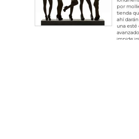
por mollie
tienda q
ahí darán
una esté 
avanzado
impide ir
pendiente
no muy es
visitar..
takes over
'on your 
el 21...
HOMOFOBI
¿Deberí
homófo
¿debería 
navidad
implique 
lgbt+, la