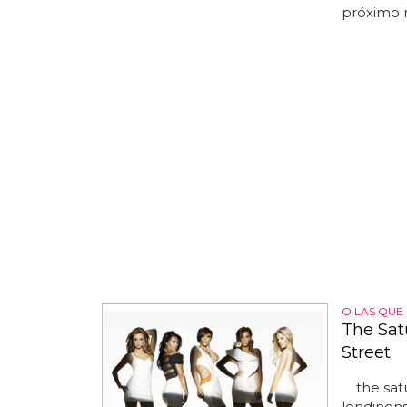
próximo m
O LAS QUE
The Sat
Street
the satur
londinens