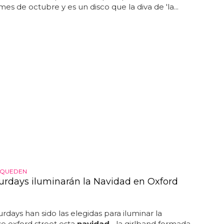
es de octubre y es un disco que la diva de 'la...
 QUEDEN
urdays iluminarán la Navidad en Oxford
days han sido las elegidas para iluminar la
e oxford street esta
navidad
... la girlband formada