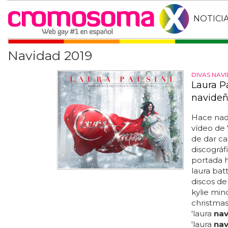
NOTICI
Navidad 2019
DIVAS NAV
Laura P
navide
Hace nada
vídeo de 
de dar ca
discográfi
portada h
laura batt
discos de
kylie min
christmas'
'laura
nav
'laura
nav