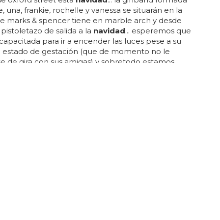
, una, frankie, rochelle y vanessa se situarán en la
ue marks & spencer tiene en marble arch y desde
 pistoletazo de salida a la
navidad
... esperemos que
capacitada para ir a encender las luces pese a su
 estado de gestación (que de momento no le
se de gira con sus amigas) y sobretodo estamos
s de frankie, la guapa, que sigue en rehab aunque
tricta ya que sus amigas de la banda la han ido a
. de paso, promocionarán su nuevo single, 'my heart
', que sale a la venta el 13 de noviembre, y el disco,
radar', que estará en las tiendas la siguiente semana,
A
a pasar la Navidad con mi familia
ba?
pasar la
navidad
con mi familia homófoba?... una
gay tiene que ser una
navidad
feliz, aunque eso
no estar con tu familia homófoba... cuando eres
navidad
puede ser un momento difícil... la