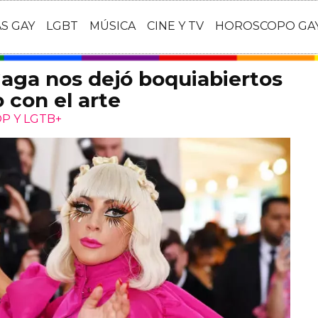
AS GAY
LGBT
MÚSICA
CINE Y TV
HOROSCOPO GA
aga nos dejó boquiabiertos
con el arte
P Y LGTB+