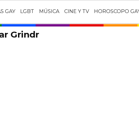
AS GAY
LGBT
MÚSICA
CINE Y TV
HOROSCOPO GA
ar Grindr