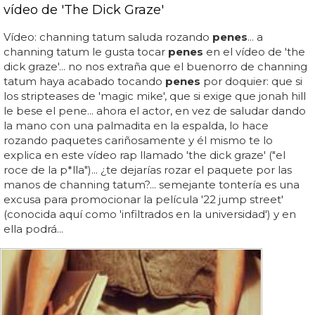
vídeo de 'The Dick Graze'
Vídeo: channing tatum saluda rozando
penes
... a
channing tatum le gusta tocar
penes
en el vídeo de 'the
dick graze'... no nos extraña que el buenorro de channing
tatum haya acabado tocando
penes
por doquier: que si
los stripteases de 'magic mike', que si exige que jonah hill
le bese el pene... ahora el actor, en vez de saludar dando
la mano con una palmadita en la espalda, lo hace
rozando paquetes cariñosamente y él mismo te lo
explica en este vídeo rap llamado 'the dick graze' ("el
roce de la p*lla")... ¿te dejarías rozar el paquete por las
manos de channing tatum?... semejante tontería es una
excusa para promocionar la película '22 jump street'
(conocida aquí como 'infiltrados en la universidad') y en
ella podrá...