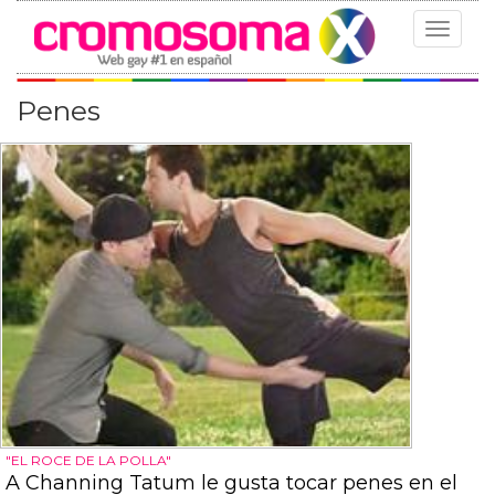
Toggle
navigat
Penes
"EL ROCE DE LA POLLA"
A Channing Tatum le gusta tocar penes en el