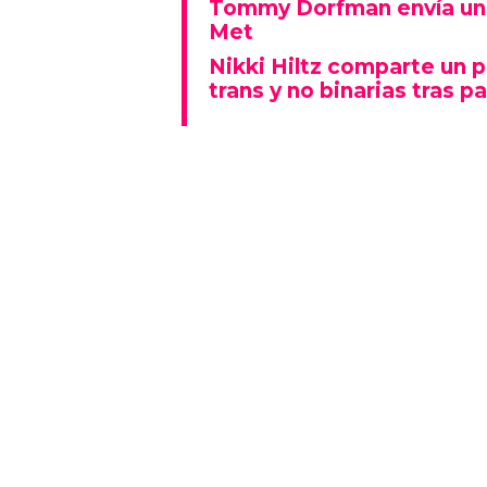
Tommy Dorfman envía un 
Met
Nikki Hiltz comparte un 
trans y no binarias tras pa
Este espectáculo no solo deslu
que también representó un fu
polarizado: fue una de las p
visiblemente explícitas de la n
Además, la actuación se real
Lady Gaga fue la gran protagon
mientras que otros artistas
historia al ganar Canción del A