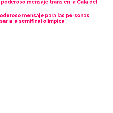
poderoso mensaje trans en la Gala del
poderoso mensaje para las personas
sar a la semifinal olímpica
mbró por su estética y puesta en escena, sino
erte gesto político en un contexto cultural
ocas, si no la primera, afirmaciones LGBTQ+
oche.
izó en el marco de una ceremonia en la que
ista, llevándose el premio a Artista del Año,
 como Rosé de BLACKPINK también hicieron
ño.