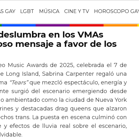
AS GAY
LGBT
MÚSICA
CINE Y TV
HOROSCOPO GA
 deslumbra en los VMAs
so mensaje a favor de los
eo Music Awards de 2025, celebrada el 7 de
e Long Island, Sabrina Carpenter regaló una
ema
“Tears”
que mezcló espectáculo, energía y
tante surgió del escenario emergiendo desde
ario ambientado como la ciudad de Nueva York
rines y destacadas drag queens que alzaron
echos trans. La puesta en escena culminó con
y efectos de lluvia real sobre el escenario,
vidable.