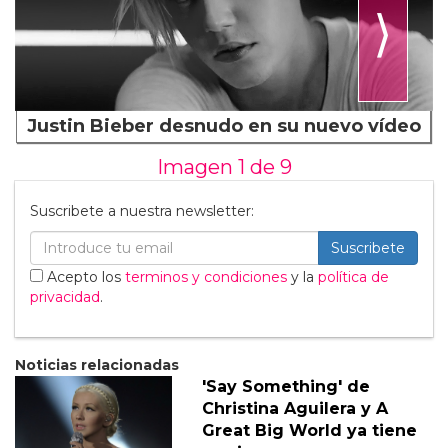
⟩
Justin Bieber desnudo en su nuevo vídeo
Imagen 1 de
9
Suscribete a nuestra newsletter:
Suscribete
Acepto los
terminos y condiciones
y la
política de
privacidad
.
Noticias relacionadas
'Say Something' de
Christina Aguilera y A
Great Big World ya tiene