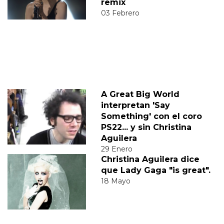
remix
03 Febrero
A Great Big World
interpretan 'Say
Something' con el coro
PS22... y sin Christina
Aguilera
29 Enero
Christina Aguilera dice
que Lady Gaga "is great".
18 Mayo